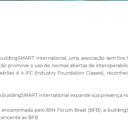
 buildingSMART International, uma associação sem fins l
ação promove o uso de normas abertas de interoperabil
 padrões é o IFC (Industry Foundation Classes), recon
, a buildingSMART International expande sua presença no
encaminhada pelo BIM Fórum Brasil (BFB), a buildingS
rtencente ao BFB.