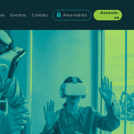
Associe-
ões
Eventos
Contato
Área restrita
se