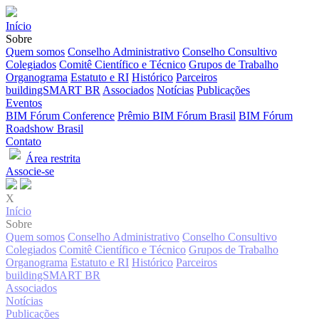
Início
Sobre
Quem somos
Conselho Administrativo
Conselho Consultivo
Colegiados
Comitê Científico e Técnico
Grupos de Trabalho
Organograma
Estatuto e RI
Histórico
Parceiros
buildingSMART BR
Associados
Notícias
Publicações
Eventos
BIM Fórum Conference
Prêmio BIM Fórum Brasil
BIM Fórum
Roadshow Brasil
Contato
Área restrita
Associe-se
X
Início
Sobre
Quem somos
Conselho Administrativo
Conselho Consultivo
Colegiados
Comitê Científico e Técnico
Grupos de Trabalho
Organograma
Estatuto e RI
Histórico
Parceiros
buildingSMART BR
Associados
Notícias
Publicações