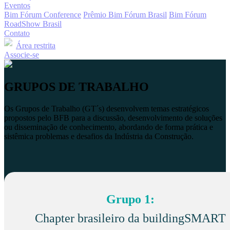
Eventos
Bim Fórum Conference
Prêmio Bim Fórum Brasil
Bim Fórum
RoadShow Brasil
Contato
Área restrita
Associe-se
GRUPOS DE TRABALHO
Os Grupos de Trabalho (GT´s) desenvolvem temas estratégicos
propostos pelo BFB para a discussão, desenvolvimento de soluções
ou disseminação de conhecimento, abordando de forma prática e
sistêmica problemas e desafios da Indústria da Construção.
Grupo 1:
Chapter brasileiro da buildingSMART