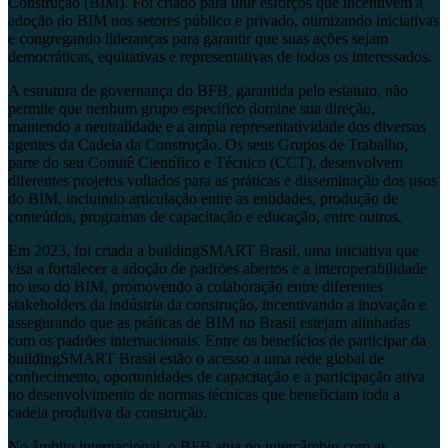
Construção (BIM). Foi criado para unir esforços que incentivem a
adoção do BIM nos setores público e privado, otimizando iniciativas
e congregando lideranças para garantir que suas ações sejam
democráticas, equitativas e representativas de todos os interessados.
A estrutura de governança do BFB, garantida pelo estatuto, não
permite que nenhum grupo específico domine sua direção,
mantendo a neutralidade e a ampla representatividade dos diversos
agentes da Cadeia da Construção. Os seus Grupos de Trabalho,
parte do seu Comitê Científico e Técnico (CCT), desenvolvem
diferentes projetos voltados para as práticas e disseminação dos usos
do BIM, incluindo articulação entre as entidades, produção de
conteúdos, programas de capacitação e educação, entre outros.
Em 2023, foi criada a buildingSMART Brasil, uma iniciativa que
visa a fortalecer a adoção de padrões abertos e a interoperabilidade
no uso do BIM, promovendo a colaboração entre diferentes
stakeholders da indústria da construção, incentivando a inovação e
assegurando que as práticas de BIM no Brasil estejam alinhadas
com os padrões internacionais. Entre os benefícios de participar da
buildingSMART Brasil estão o acesso a uma rede global de
conhecimento, oportunidades de capacitação e a participação ativa
no desenvolvimento de normas técnicas que beneficiam toda a
cadeia produtiva da construção.
No âmbito internacional, o BFB atua no intercâmbio com as