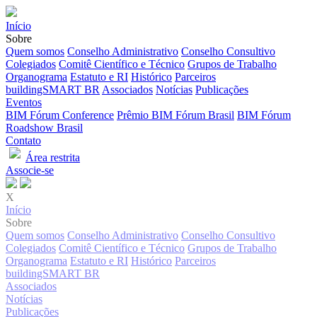
Início
Sobre
Quem somos
Conselho Administrativo
Conselho Consultivo
Colegiados
Comitê Científico e Técnico
Grupos de Trabalho
Organograma
Estatuto e RI
Histórico
Parceiros
buildingSMART BR
Associados
Notícias
Publicações
Eventos
BIM Fórum Conference
Prêmio BIM Fórum Brasil
BIM Fórum
Roadshow Brasil
Contato
Área restrita
Associe-se
X
Início
Sobre
Quem somos
Conselho Administrativo
Conselho Consultivo
Colegiados
Comitê Científico e Técnico
Grupos de Trabalho
Organograma
Estatuto e RI
Histórico
Parceiros
buildingSMART BR
Associados
Notícias
Publicações