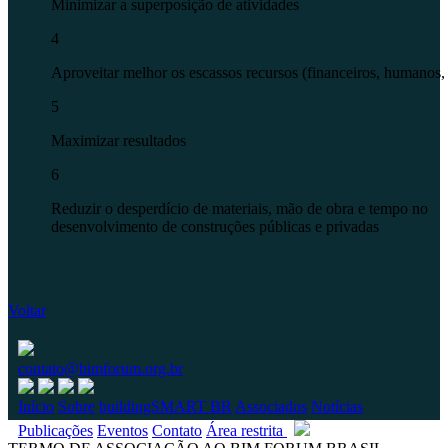
Minimizar a superposição de atividades
4
Aproveitar melhor os escassos recursos (financeiros, humanos, 
5
Maximizar resultados
6
Reduzir o desperdício de materiais, mão de obra e tempo no
desenvolvimento de construções públicas e privadas
Voltar
contato@bimforum.org.br
Início
Sobre
buildingSMART BR
Associados
Notícias
Publicações
Eventos
Contato
Área restrita