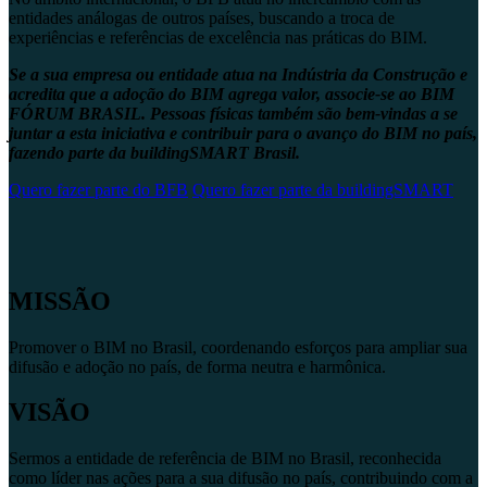
entidades análogas de outros países, buscando a troca de
experiências e referências de excelência nas práticas do BIM.
Se a sua empresa ou entidade atua na Indústria da Construção e
acredita que a adoção do BIM agrega valor, associe-se ao BIM
FÓRUM BRASIL. Pessoas físicas também são bem-vindas a se
juntar a esta iniciativa e contribuir para o avanço do BIM no país,
fazendo parte da buildingSMART Brasil.
Quero fazer parte do BFB
Quero fazer parte da buildingSMART
MISSÃO
Promover o BIM no Brasil, coordenando esforços para ampliar sua
difusão e adoção no país, de forma neutra e harmônica.
VISÃO
Sermos a entidade de referência de BIM no Brasil, reconhecida
como líder nas ações para a sua difusão no país, contribuindo com a