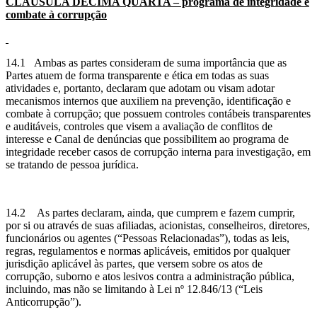
CLÁUSULA DÉCIMA
QUARTA – programa de integridade e
combate à corrupção
14.1 Ambas as partes consideram de suma importância que as
Partes atuem de forma transparente e ética em todas as suas
atividades e, portanto, declaram que adotam ou visam adotar
mecanismos internos que auxiliem na prevenção, identificação e
combate à corrupção; que possuem controles contábeis transparentes
e auditáveis, controles que visem a avaliação de conflitos de
interesse e Canal de denúncias que possibilitem ao programa de
integridade receber casos de corrupção interna para investigação, em
se tratando de pessoa jurídica.
14.2 As partes declaram, ainda, que cumprem e fazem cumprir,
por si ou através de suas afiliadas, acionistas, conselheiros, diretores,
funcionários ou agentes (“Pessoas Relacionadas”), todas as leis,
regras, regulamentos e normas aplicáveis, emitidos por qualquer
jurisdição aplicável às partes, que versem sobre os atos de
corrupção, suborno e atos lesivos contra a administração pública,
incluindo, mas não se limitando à Lei nº 12.846/13 (“Leis
Anticorrupção”).