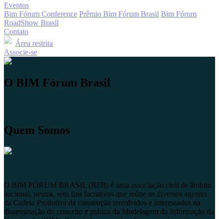
Eventos
Bim Fórum Conference
Prêmio Bim Fórum Brasil
Bim Fórum
RoadShow Brasil
Contato
Área restrita
Associe-se
O BIM Fórum Brasil
Quem Somos
O BIM FÓRUM BRASIL (BFB) é uma associação civil de âmbito
nacional, neutra, sem fins lucrativos que reúne os diversos agentes
da Cadeia Produtiva da construção envolvidos e interessados na
disseminação do conceito e prática da Modelagem da Informação da