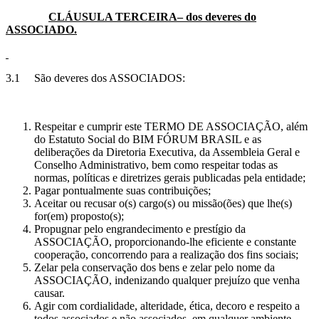
CLÁUSULA TERCEIRA– dos deveres do
ASSOCIADO.
3.1 São deveres dos ASSOCIADOS:
Respeitar e cumprir este TERMO DE ASSOCIAÇÃO, além
do Estatuto Social do BIM FÓRUM BRASIL e as
deliberações da Diretoria Executiva, da Assembleia Geral e
Conselho Administrativo, bem como respeitar todas as
normas, políticas e diretrizes gerais publicadas pela entidade;
Pagar pontualmente suas contribuições;
Aceitar ou recusar o(s) cargo(s) ou missão(ões) que lhe(s)
for(em) proposto(s);
Propugnar pelo engrandecimento e prestígio da
ASSOCIAÇÃO, proporcionando-lhe eficiente e constante
cooperação, concorrendo para a realização dos fins sociais;
Zelar pela conservação dos bens e zelar pelo nome da
ASSOCIAÇÃO, indenizando qualquer prejuízo que venha
causar.
Agir com cordialidade, alteridade, ética, decoro e respeito a
todos associados e não associados, em qualquer ambiente.