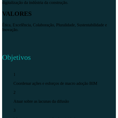
digitalização da indústria da construção.
VALORES
Ética, Excelência, Colaboração, Pluralidade, Sustentabilidade e
Inovação.
Objetivos
1
Coordenar ações e esforços de macro adoção BIM
2
Atuar sobre as lacunas da difusão
3