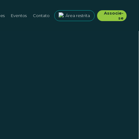
Associe-
ões
Eventos
Contato
Área restrita
se