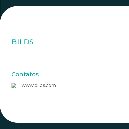
3902
BILDS
Contatos
www.bilds.com