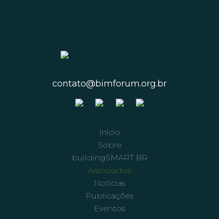
contato@bimforum.org.br
Início
Sobre
buildingSMART BR
Associados
Notícias
Publicações
Eventos