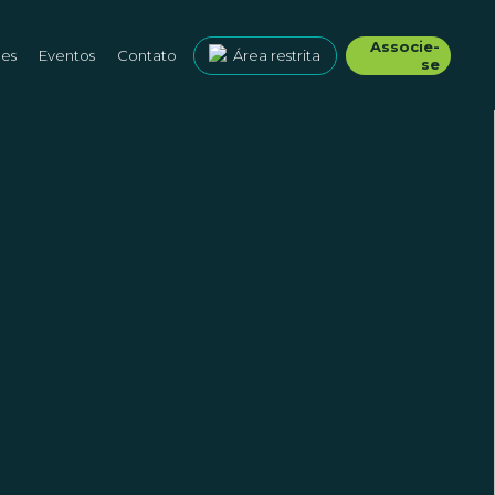
Associe-
ões
Eventos
Contato
Área restrita
se