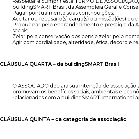
Respeitar e cumprir este TERMO DE ASSOCIAÇÃO, al
buildingSMART Brasil, da Assembleia Geral e Conselh
Pagar pontualmente suas contribuições;
Aceitar ou recusar o(s) cargo(s) ou missão(ões) que 
Propugnar pelo engrandecimento e prestígio da AS
sociais;
Zelar pela conservação dos bens e zelar pelo no
Agir com cordialidade, alteridade, ética, decoro e 
CLÁUSULA QUARTA – da buildingSMART Brasil
O ASSOCIADO declara sua intenção de associação 
promovam os benefícios sociais, ambientais e econ
relacionados com a buildingSMART International a
CLÁUSULA QUINTA – da categoria de associação