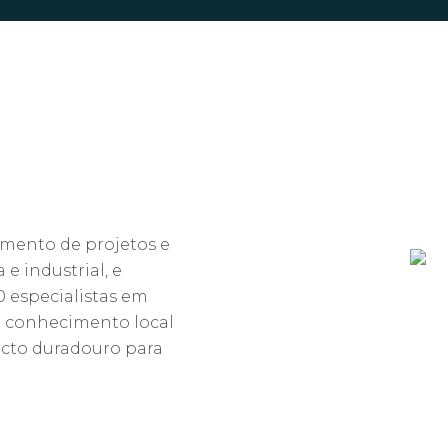
amento de projetos e
 e industrial, e
0 especialistas em
 conhecimento local
acto duradouro para