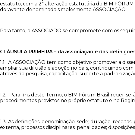
estatuto, com a 2ª alteração estatutária do BIM FÓRUM 
doravante denominada simplesmente ASSOCIAÇÃO.
Para tanto, o ASSOCIADO se compromete com os seguin
CLÁUSULA PRIMEIRA – da associação e das definiçõe
1.1 A ASSOCIAÇÃO tem como objetivo promover a dissem
ampliar sua difusão e adoção no país, contribuindo com 
através da pesquisa, capacitação, suporte à padronizaç
1.2 Para fins deste Termo, o BIM Fórum Brasil reger-se
procedimentos previstos no próprio estatuto e no Regi
1.3 As definições; denominação; sede; duração; receitas; 
externa, processos disciplinares; penalidades; disposiçõ