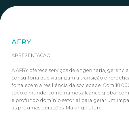
2001
AFRY
APRESENTAÇÃO:
A AFRY oferece serviços de engenharia, gerenci
consultoria que viabilizam a transição energética
fortalecem a resiliência da sociedade. Com 18.00
todo o mundo, combinamos alcance global com
e profundo domínio setorial para gerar um imp
as próximas gerações. Making Future.