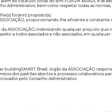
ém do Estatuto Social do BIM FÓRUM BRASIL e as delibe
o Administrativo, bem como respeitar todas as normas, po
lhe(s) for(em) proposto(s);
SOCIAÇÃO, proporcionando-lhe eficiente e constante co
me da ASSOCIAÇÃO, indenizando qualquer prejuízo que v
respeito a todos associados e não associados, em qualquer
ao buildingSMART Brasil, órgão da ASSOCIAÇÃO respons
ômicos dos padrões abertos e processos colaborativos p
provados pelo Conselho Administrativo.