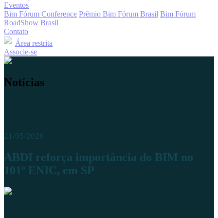
Eventos
Bim Fórum Conference
Prêmio Bim Fórum Brasil
Bim Fórum
RoadShow Brasil
Contato
Área restrita
Associe-se
Notícias
21/05/2026
ABDI reforça importância do BIM no
101º ENIC, em SP