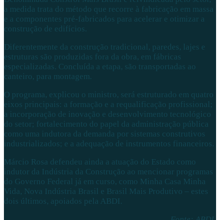
a medida trata do método que recorre à fabricação em massa
e a componentes pré-fabricados para acelerar e otimizar a
construção de edifícios.
Diferentemente da construção tradicional, paredes, lajes e
estruturas são produzidas fora da obra, em fábricas
especializadas. Concluída a etapa, são transportadas ao
canteiro, para montagem.
O programa, explicou o ministro, será estruturado em quatro
eixos principais: a formação e a requalificação profissional;
a incorporação de inovação e desenvolvimento tecnológico
do setor; fortalecimento do papel da administração pública
como uma indutora da demanda por sistemas construtivos
industrializados; e a adequação de instrumentos financeiros.
Márcio Rosa defendeu ainda a atuação do Estado como
indutor da Indústria da Construção ao mencionar programas
do Governo Federal já em curso, como Minha Casa Minha
Vida, Nova Indústria Brasil e Brasil Mais Produtivo – estes
dois últimos, apoiados pela ABDI.
Fonte: ABDI