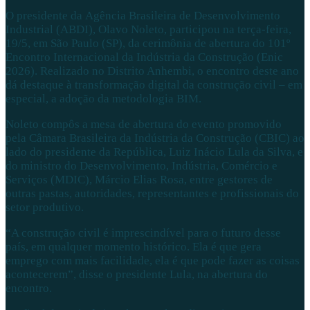
O presidente da Agência Brasileira de Desenvolvimento
Industrial (ABDI), Olavo Noleto, participou na terça-feira,
19/5, em São Paulo (SP), da cerimônia de abertura do 101º
Encontro Internacional da Indústria da Construção (Enic
2026). Realizado no Distrito Anhembi, o encontro deste ano
dá destaque à transformação digital da construção civil – em
especial, a adoção da metodologia BIM.
Noleto compôs a mesa de abertura do evento promovido
pela Câmara Brasileira da Indústria da Construção (CBIC) ao
lado do presidente da República, Luiz Inácio Lula da Silva, e
do ministro do Desenvolvimento, Indústria, Comércio e
Serviços (MDIC), Márcio Elias Rosa, entre gestores de
outras pastas, autoridades, representantes e profissionais do
setor produtivo.
“A construção civil é imprescindível para o futuro desse
país, em qualquer momento histórico. Ela é que gera
emprego com mais facilidade, ela é que pode fazer as coisas
acontecerem”, disse o presidente Lula, na abertura do
encontro.