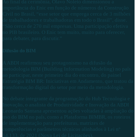
Ao final da cerimônia, Olavo Noleto dimensionou a
importância do Enic em função de números da Construção
Civil no Brasil, “esse setor que emprega cerca de 3 milhões
de trabalhadores e trabalhadoras em todo o Brasil”, disse.
“São cerca de 270 mil empresas. Uma participação efetiva
no PIB brasileiro. O Enic tem muito, muito para oferecer,
para debater, para discutir.”
Difusão do BIM
A ABDI reafirmou seu protagonismo na difusão da
metodologia BIM (Building Information Modeling) no país
ao participar, neste primeiro dia do encontro, do painel
Estratégia BIM BR: Iniciativas em Andamento, que tratou da
transformação digital do setor por meio da metodologia.
No debate integrante da programação do Hub Tecnologia e
Inovação, o analista de Produtividade e Inovação da ABDI
Leonardo Santana apresentou ações voltadas à ampliação do
uso do BIM no país, como a Plataforma BIMBR, os roteiros
de implementação para prefeituras, matrizes de
competências e parâmetros técnicos alinhados à Lei nº
14.133, de 2021 (Nova Lei de Licitações).