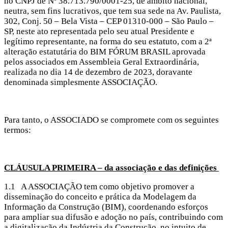
no CNPJ de Nº 38.713.790/0001-25, de âmbito nacional,
neutra, sem fins lucrativos, que tem sua sede na Av. Paulista,
302, Conj. 50 – Bela Vista – CEP 01310-000 – São Paulo –
SP, neste ato representada pelo seu atual Presidente e
legítimo representante, na forma do seu estatuto, com a 2ª
alteração estatutária do BIM FÓRUM BRASIL aprovada
pelos associados em Assembleia Geral Extraordinária,
realizada no dia 14 de dezembro de 2023, doravante
denominada simplesmente ASSOCIAÇÃO.
Para tanto, o ASSOCIADO se compromete com os seguintes
termos:
CLÁUSULA PRIMEIRA – da associação e das definições
1.1 A ASSOCIAÇÃO tem como objetivo promover a
disseminação do conceito e prática da Modelagem da
Informação da Construção (BIM), coordenando esforços
para ampliar sua difusão e adoção no país, contribuindo com
a digitalização da Indústria da Construção, no intuito de