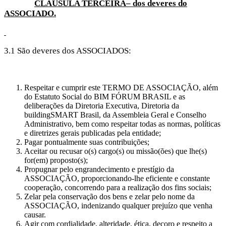
CLÁUSULA TERCEIRA– dos deveres do
ASSOCIADO.
3.1 São deveres dos ASSOCIADOS:
Respeitar e cumprir este TERMO DE ASSOCIAÇÃO, além
do Estatuto Social do BIM FÓRUM BRASIL e as
deliberações da Diretoria Executiva, Diretoria da
buildingSMART Brasil, da Assembleia Geral e Conselho
Administrativo, bem como respeitar todas as normas, políticas
e diretrizes gerais publicadas pela entidade;
Pagar pontualmente suas contribuições;
Aceitar ou recusar o(s) cargo(s) ou missão(ões) que lhe(s)
for(em) proposto(s);
Propugnar pelo engrandecimento e prestígio da
ASSOCIAÇÃO, proporcionando-lhe eficiente e constante
cooperação, concorrendo para a realização dos fins sociais;
Zelar pela conservação dos bens e zelar pelo nome da
ASSOCIAÇÃO, indenizando qualquer prejuízo que venha
causar.
Agir com cordialidade, alteridade, ética, decoro e respeito a