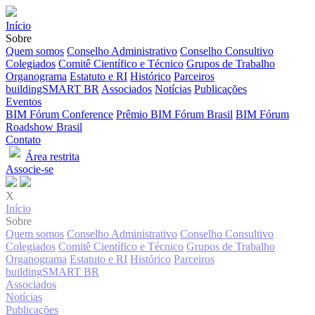
Início
Sobre
Quem somos
Conselho Administrativo
Conselho Consultivo
Colegiados
Comitê Científico e Técnico
Grupos de Trabalho
Organograma
Estatuto e RI
Histórico
Parceiros
buildingSMART BR
Associados
Notícias
Publicações
Eventos
BIM Fórum Conference
Prêmio BIM Fórum Brasil
BIM Fórum
Roadshow Brasil
Contato
Área restrita
Associe-se
X
Início
Sobre
Quem somos
Conselho Administrativo
Conselho Consultivo
Colegiados
Comitê Científico e Técnico
Grupos de Trabalho
Organograma
Estatuto e RI
Histórico
Parceiros
buildingSMART BR
Associados
Notícias
Publicações