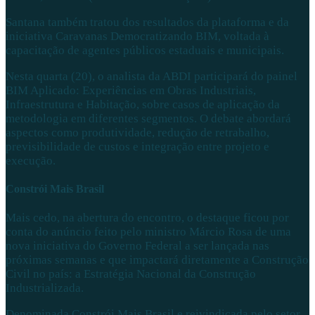
Santana também tratou dos resultados da plataforma e da
iniciativa Caravanas Democratizando BIM, voltada à
capacitação de agentes públicos estaduais e municipais.
Nesta quarta (20), o analista da ABDI participará do painel
BIM Aplicado: Experiências em Obras Industriais,
Infraestrutura e Habitação, sobre casos de aplicação da
metodologia em diferentes segmentos. O debate abordará
aspectos como produtividade, redução de retrabalho,
previsibilidade de custos e integração entre projeto e
execução.
Constrói Mais Brasil
Mais cedo, na abertura do encontro, o destaque ficou por
conta do anúncio feito pelo ministro Márcio Rosa de uma
nova iniciativa do Governo Federal a ser lançada nas
próximas semanas e que impactará diretamente a Construção
Civil no país: a Estratégia Nacional da Construção
Industrializada.
Denominada Constrói Mais Brasil e reivindicada pelo setor,