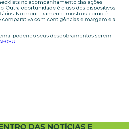
 checklists no acompanhamento das ações
o. Outra oportunidade é o uso dos dispositivos
entários. No monitoramento mostrou como é
ise comparativa com contigências e margem e a
o tema, podendo seus desdobramentos serem
KAE08U
ENTRO DAS NOTÍCIAS E