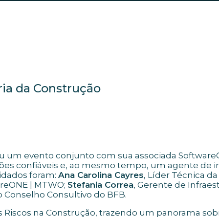
ria da Construção
veu um evento conjunto com sua associada Softwar
ões confiáveis e, ao mesmo tempo, um agente de i
vidados foram:
Ana Carolina Cayres
, Líder Técnica 
wareONE | MTWO;
Stefania Correa
, Gerente de Infraes
 Conselho Consultivo do BFB.
s Riscos na Construção, trazendo um panorama sobr