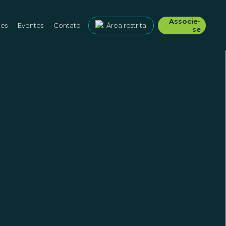
Associe-
ões
Eventos
Contato
Área restrita
se