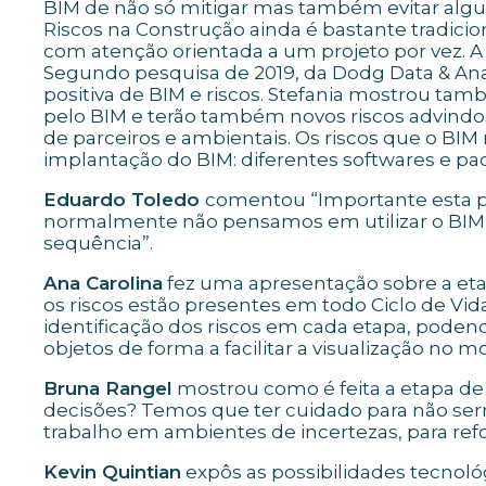
BIM de não só mitigar mas também evitar algun
Riscos na Construção ainda é bastante tradici
com atenção orientada a um projeto por vez. A v
Segundo pesquisa de 2019, da Dodg Data & Ana
positiva de BIM e riscos. Stefania mostrou t
pelo BIM e terão também novos riscos advindos 
de parceiros e ambientais. Os riscos que o BIM 
implantação do BIM: diferentes softwares e pad
Eduardo Toledo
comentou “Importante esta pe
normalmente não pensamos em utilizar o BIM p
sequência”.
Ana Carolina
fez uma apresentação sobre a etap
os riscos estão presentes em todo Ciclo de V
identificação dos riscos em cada etapa, poden
objetos de forma a facilitar a visualização no m
Bruna Rangel
mostrou como é feita a etapa de 
decisões? Temos que ter cuidado para não ser
trabalho em ambientes de incertezas, para refo
Kevin Quintian
expôs as possibilidades tecnol