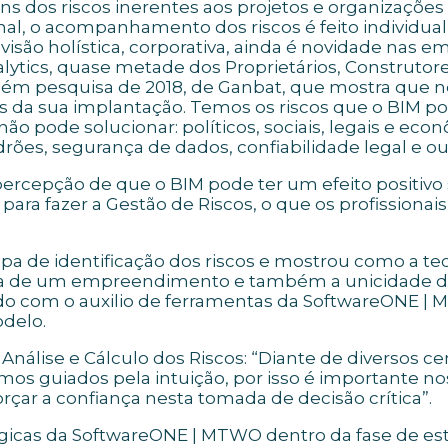
s dos riscos inerentes aos projetos e organizações 
onal, o acompanhamento dos riscos é feito individu
isão holística, corporativa, ainda é novidade nas em
lytics, quase metade dos Proprietários, Construto
ambém pesquisa de 2018, de Ganbat, que mostra que 
da sua implantação. Temos os riscos que o BIM pode
não pode solucionar: políticos, sociais, legais e ec
rões, segurança de dados, confiabilidade legal e ou
rcepção de que o BIM pode ter um efeito positivo s
ara fazer a Gestão de Riscos, o que os profission
a de identificação dos riscos e mostrou como a tec
ida de um empreendimento e também a unicidade dos
do com o auxilio de ferramentas da SoftwareONE | M
odelo.
Análise e Cálculo dos Riscos: “Diante de diversos 
mos guiados pela intuição, por isso é importante n
rçar a confiança nesta tomada de decisão crítica”.
ógicas da SoftwareONE | MTWO dentro da fase de es