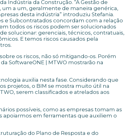
da Indústria da Construção. “A Gestão de
al, um a um, geralmente de maneira genérica,
presas desta indústria” introduziu Stefania.
res e Subcontratados concordam com a relação
nem todos os riscos podem ser solucionados
 solucionar: gerenciais, técnicos, contratuais,
onômicos. E temos riscos causados pela
tros.
obre os riscos, não só mitigando-os. Porém
ais da SoftwareONE | MTWO mostrarão na
nologia auxilia nesta fase. Considerando que
 projetos, o BIM se mostra muito útil na
TWO, serem classificados e atrelados aos
cenários possíveis, como as empresas tomam as
os apoiarmos em ferramentas que auxiliem o
truturação do Plano de Resposta e do