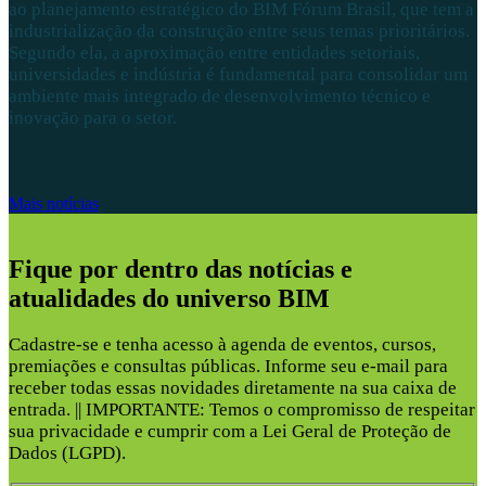
ao planejamento estratégico do BIM Fórum Brasil, que tem a
industrialização da construção entre seus temas prioritários.
Segundo ela, a aproximação entre entidades setoriais,
universidades e indústria é fundamental para consolidar um
ambiente mais integrado de desenvolvimento técnico e
inovação para o setor.
Mais notícias
Fique por dentro das notícias e
atualidades do universo BIM
Cadastre-se e tenha acesso à agenda de eventos, cursos,
premiações e consultas públicas. Informe seu e-mail para
receber todas essas novidades diretamente na sua caixa de
entrada. || IMPORTANTE: Temos o compromisso de respeitar
sua privacidade e cumprir com a Lei Geral de Proteção de
Dados (LGPD).