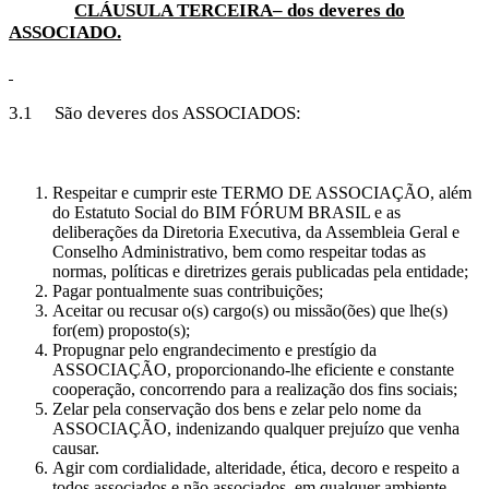
CLÁUSULA TERCEIRA– dos deveres do
ASSOCIADO.
3.1 São deveres dos ASSOCIADOS:
Respeitar e cumprir este TERMO DE ASSOCIAÇÃO, além
do Estatuto Social do BIM FÓRUM BRASIL e as
deliberações da Diretoria Executiva, da Assembleia Geral e
Conselho Administrativo, bem como respeitar todas as
normas, políticas e diretrizes gerais publicadas pela entidade;
Pagar pontualmente suas contribuições;
Aceitar ou recusar o(s) cargo(s) ou missão(ões) que lhe(s)
for(em) proposto(s);
Propugnar pelo engrandecimento e prestígio da
ASSOCIAÇÃO, proporcionando-lhe eficiente e constante
cooperação, concorrendo para a realização dos fins sociais;
Zelar pela conservação dos bens e zelar pelo nome da
ASSOCIAÇÃO, indenizando qualquer prejuízo que venha
causar.
Agir com cordialidade, alteridade, ética, decoro e respeito a
todos associados e não associados, em qualquer ambiente.