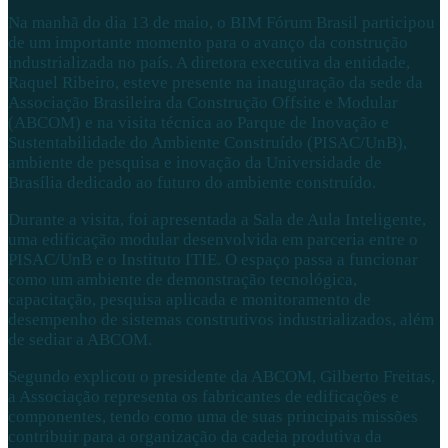
Na manhã do dia 13 de maio, o BIM Fórum Brasil participou
de um importante momento para o avanço da construção
industrializada no país. A diretora executiva da entidade,
Raquel Ribeiro
, esteve presente na inauguração da sede da
Associação Brasileira da Construção Offsite e Modular
(ABCOM) e na visita técnica ao
Parque de Inovação e
Sustentabilidade do Ambiente Construído (PISAC/UnB)
,
ambiente de pesquisa e inovação da
Universidade de
Brasília
dedicado ao futuro do ambiente construído.
Durante a visita, foi apresentada a Sala de Aula Inteligente,
uma edificação modular desenvolvida em parceria entre o
PISAC/UnB e o
Instituto ITIE
. O espaço passa a funcionar
como um ambiente de demonstração tecnológica,
capacitação, pesquisa aplicada e monitoramento de
desempenho de sistemas construtivos industrializados, além
de sediar a
ABCOM
.
Segundo explicou o presidente da ABCOM, Gilberto Freitas,
a Associação representa os fabricantes de edificações e
componentes, tendo como uma de suas principais missões
contribuir para a organização da cadeia produtiva da