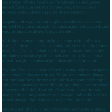
construção off-site brasileira, fortalecendo a integração
entre indústria, projetistas, montadores, fornecedores,
universidades e demais agentes do ecossistema.
A agenda reforça uma convergência cada vez mais clara
entre BIM, industrialização da construção, fabricação digital
e novos modelos de negócio para o setor.
Mais do que uma inauguração, o encontro simbolizou a
formação de um ecossistema colaborativo entre fabricantes
de edificações, sociedade civil organizada, universidades,
entidades setoriais e profissionais comprometidos com a
transformação da construção industrializada brasileira.
Segundo Freitas, a construção off-site não representa apenas
uma nova técnica construtiva. “Representa uma mudança
estrutural na forma de construir, fabricar, montar e integrar
soluções com mais previsibilidade, qualidade, produtividade
e sustentabilidade”, disse ele, frisando que “seguiremos
avançando na integração entre inovação, industrialização e
transformação digital da construção civil brasileira”.
Para
Raquel Ribeiro
, a iniciativa está diretamente alinhada