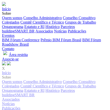
Início
Sobre
Quem somos
Conselho Administrativo
Conselho Consultivo
Colegiados
Comitê Científico e Técnico
Grupos de Trabalho
Organograma
Estatuto e RI
Histórico
Parceiros
buildingSMART BR
Associados
Notícias
Publicações
Eventos
BIM Fórum Conference
Prêmio BIM Fórum Brasil
BIM Fórum
Roadshow Brasil
Contato
Área restrita
Associe-se
X
Início
Sobre
Quem somos
Conselho Administrativo
Conselho Consultivo
Colegiados
Comitê Científico e Técnico
Grupos de Trabalho
Organograma
Estatuto e RI
Histórico
Parceiros
buildingSMART BR
Associados
Notícias
Publicações