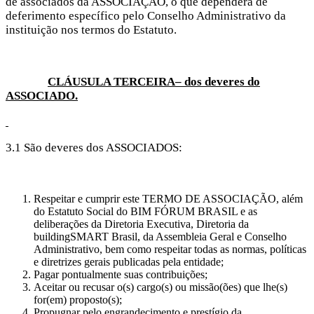
de associados da ASSOCIAÇÃO, o que dependerá de
deferimento específico pelo Conselho Administrativo da
instituição nos termos do Estatuto.
CLÁUSULA TERCEIRA– dos deveres do
ASSOCIADO.
3.1 São deveres dos ASSOCIADOS:
Respeitar e cumprir este TERMO DE ASSOCIAÇÃO, além
do Estatuto Social do BIM FÓRUM BRASIL e as
deliberações da Diretoria Executiva, Diretoria da
buildingSMART Brasil, da Assembleia Geral e Conselho
Administrativo, bem como respeitar todas as normas, políticas
e diretrizes gerais publicadas pela entidade;
Pagar pontualmente suas contribuições;
Aceitar ou recusar o(s) cargo(s) ou missão(ões) que lhe(s)
for(em) proposto(s);
Propugnar pelo engrandecimento e prestígio da