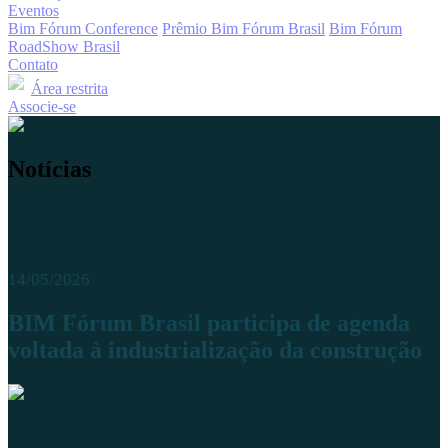
Eventos
Bim Fórum Conference
Prêmio Bim Fórum Brasil
Bim Fórum
RoadShow Brasil
Contato
Área restrita
Associe-se
Notícias
14/05/2026
BIM Fórum Brasil participa de agenda
voltada à industrialização da construção