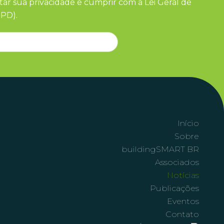
ar sua privacidade e cumprir com a Lei Geral de
PD).
Início
Sobre
buildingSMART BR
Associados
Notícias
Publicações
Eventos
Contato