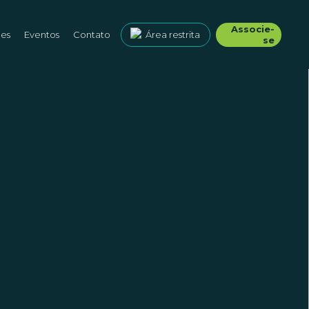
Associe-
ões
Eventos
Contato
Área restrita
se