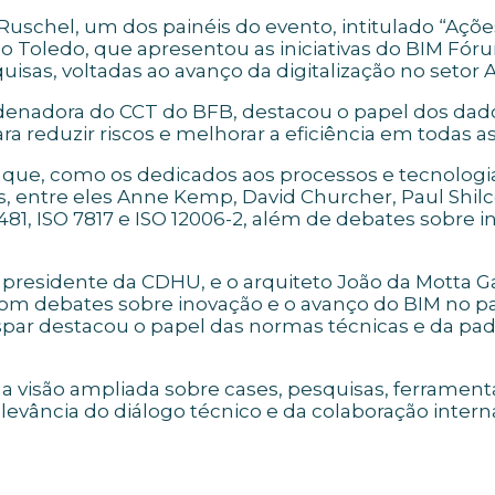
uschel, um dos painéis do evento, intitulado “Açõe
 Toledo, que apresentou as iniciativas do BIM Fóru
uisas, voltadas ao avanço da digitalização no setor 
adora do CCT do BFB, destacou o papel dos dados
ra reduzir riscos e melhorar a eficiência em todas a
que, como os dedicados aos processos e tecnologia
, entre eles Anne Kemp, David Churcher, Paul Shil
81, ISO 7817 e ISO 12006-2, além de debates sobre i
presidente da CDHU, e o arquiteto João da Motta 
om debates sobre inovação e o avanço do BIM no pa
ar destacou o papel das normas técnicas e da padr
uma visão ampliada sobre cases, pesquisas, ferram
levância do diálogo técnico e da colaboração intern