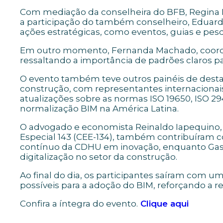
Com mediação da conselheira do BFB, Regina R
a participação do também conselheiro, Eduardo
ações estratégicas, como eventos, guias e pesq
Em outro momento, Fernanda Machado, coorden
ressaltando a importância de padrões claros pa
O evento também teve outros painéis de desta
construção, com representantes internacionais
atualizações sobre as normas ISO 19650, ISO 294
normalização BIM na América Latina.
O advogado e economista Reinaldo Iapequino, 
Especial 143 (CEE-134), também contribuíram c
contínuo da CDHU em inovação, enquanto Gasp
digitalização no setor da construção.
Ao final do dia, os participantes saíram com 
possíveis para a adoção do BIM, reforçando a re
Confira a íntegra do evento.
Clique aqui