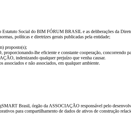
tatuto Social do BIM FÓRUM BRASIL e as deliberações da Diretoria
rmas, políticas e diretrizes gerais publicadas pela entidade;
m) proposto(s);
oporcionando-lhe eficiente e constante cooperação, concorrendo para 
IAÇÃO, indenizando qualquer prejuízo que venha causar.
odos associados e não associados, em qualquer ambiente.
gSMART Brasil, órgão da ASSOCIAÇÃO responsável pelo desenvolvimen
borativos para compartilhamento de dados de ativos de construção rel