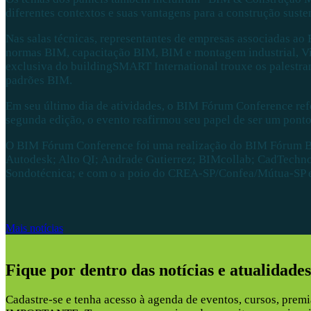
diferentes contextos e suas vantagens para a construção susten
Nas salas técnicas, representantes de empresas associadas a
normas BIM, capacitação BIM, BIM e montagem industrial, Vi
exclusiva do buildingSMART International trouxe os palestran
padrões BIM.
Em seu último dia de atividades, o BIM Fórum Conference refo
segunda edição, o evento reafirmou seu papel de ser um ponto
O BIM Fórum Conference foi uma realização do BIM Fórum Bra
Autodesk; Alto QI; Andrade Gutierrez; BIMcollab; CadTechno
Sondotécnica; e com o a poio do CREA-SP/Confea/Mútua-SP 
Mais notícias
Fique por dentro das notícias e atualidad
Cadastre-se e tenha acesso à agenda de eventos, cursos, premia