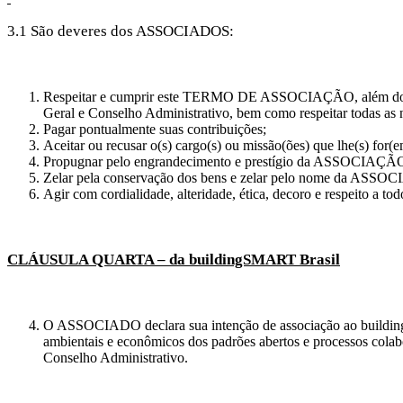
3.1 São deveres dos ASSOCIADOS:
Respeitar e cumprir este TERMO DE ASSOCIAÇÃO, além do Es
Geral e Conselho Administrativo, bem como respeitar todas as no
Pagar pontualmente suas contribuições;
Aceitar ou recusar o(s) cargo(s) ou missão(ões) que lhe(s) for(e
Propugnar pelo engrandecimento e prestígio da ASSOCIAÇÃO, pr
Zelar pela conservação dos bens e zelar pelo nome da ASSOC
Agir com cordialidade, alteridade, ética, decoro e respeito a t
CLÁUSULA QUARTA – da buildingSMART Brasil
O ASSOCIADO declara sua intenção de associação ao buildin
ambientais e econômicos dos padrões abertos e processos cola
Conselho Administrativo.