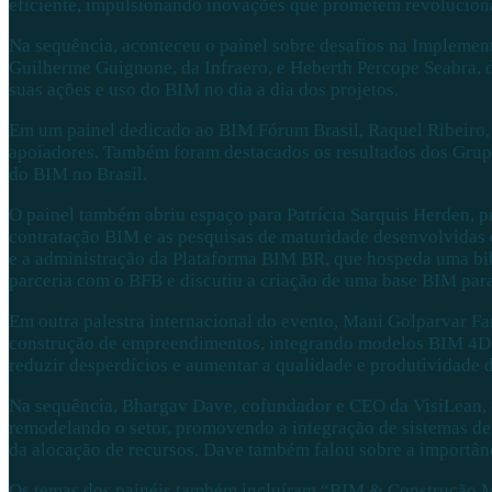
eficiente, impulsionando inovações que prometem revolucionar
Na sequência, aconteceu o painel sobre desafios na Implemen
Guilherme Guignone, da Infraero, e Heberth Percope Seabra, 
suas ações e uso do BIM no dia a dia dos projetos.
Em um painel dedicado ao BIM Fórum Brasil, Raquel Ribeiro, d
apoiadores. Também foram destacados os resultados dos Grup
do BIM no Brasil.
O painel também abriu espaço para Patrícia Sarquis Herden, p
contratação BIM e as pesquisas de maturidade desenvolvidas 
e a administração da Plataforma BIM BR, que hospeda uma bi
parceria com o BFB e discutiu a criação de uma base BIM para 
Em outra palestra internacional do evento, Mani Golparvar Fa
construção de empreendimentos, integrando modelos BIM 4D c
reduzir desperdícios e aumentar a qualidade e produtividade d
Na sequência, Bhargav Dave, cofundador e CEO da VisiLean, d
remodelando o setor, promovendo a integração de sistemas de
da alocação de recursos. Dave também falou sobre a importância
Os temas dos painéis também incluíram “BIM & Construção Mo