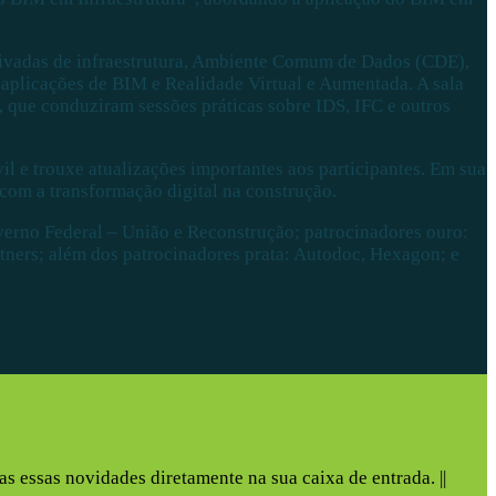
rivadas de infraestrutura, Ambiente Comum de Dados (CDE),
aplicações de BIM e Realidade Virtual e Aumentada. A sala
 que conduziram sessões práticas sobre IDS, IFC e outros
 e trouxe atualizações importantes aos participantes. Em sua
com a transformação digital na construção.
erno Federal – União e Reconstrução; patrocinadores ouro:
ners; além dos patrocinadores prata: Autodoc, Hexagon; e
s essas novidades diretamente na sua caixa de entrada. ||