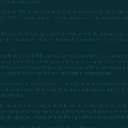
 a construção civil.
tação de BIM no setor público, que contou com a participação
da CAIXA. Todos falaram sobre as barreiras e oportunidades p
iretora executiva, apresentou o crescimento da entidade, que, h
os de Trabalho e a atuação do Comitê Científico e Técnico, e
residente do CAU/BR, que ressaltou a importância da colaboraçã
em conjunto com o BFB. Leonardo Santana, analista de Produti
blioteca BIM desenvolvida com recursos públicos. Henrique Fi
o setor de ferrovias, visando melhorar a infraestrutura.
rdi, da University of Illinois Urbana-Champaign, apresentou te
om plataformas de nuvens de pontos e inteligência artificial.
os projetos.
estacou a transformação da indústria da construção com a adoç
 gerenciamento de projetos, modelos BIM e plataformas de com
 de capacitar a força de trabalho e priorizar a sustentabilidad
dular”, “BIM & Sustentabilidade” e “Perspectivas para uso d