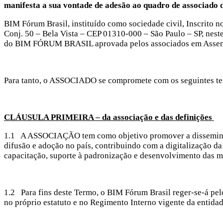
manifesta a sua vontade de adesão ao quadro de associado 
BIM Fórum Brasil, instituído como sociedade civil, Inscrito n
Conj. 50 – Bela Vista – CEP 01310-000 – São Paulo – SP, neste 
do BIM FÓRUM BRASIL aprovada pelos associados em Assembl
Para tanto, o ASSOCIADO se compromete com os seguintes t
CLÁUSULA PRIMEIRA – da associação e das definições
1.1 A ASSOCIAÇÃO tem como objetivo promover a disseminaç
difusão e adoção no país, contribuindo com a digitalização da
capacitação, suporte à padronização e desenvolvimento das m
1.2 Para fins deste Termo, o BIM Fórum Brasil reger-se-á pe
no próprio estatuto e no Regimento Interno vigente da entidad