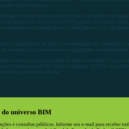
tável e a infraestrutura.
o BFB apresentaram palestras sobre temas como BIM em obras p
rtual Design and Construction (VDC), gestão de modelos BIM, 
tes internacionais Aidan Mercer, Céline Bent e León Van Berlo,
rçou a importância do BIM na modernização da construção civil
 de encontro para profissionais e organizações comprometidas 
sil e contou com o patrocínio do Sebrae Nacional; Caixa, Gov
logy; Construtivo; EGTC Infra; Graphisoft; TOTVS; Verum Part
e Modern Construction Show.
es do universo BIM
ções e consultas públicas. Informe seu e-mail para receber toda