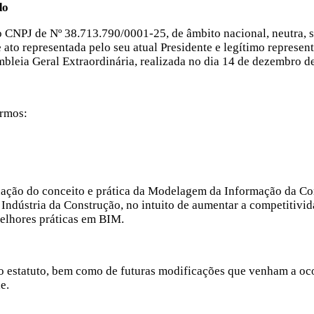
do
o CNPJ de Nº 38.713.790/0001-25, de âmbito nacional, neutra, se
ato representada pelo seu atual Presidente e legítimo representa
eia Geral Extraordinária, realizada no dia 14 de dezembro
ermos:
ão do conceito e prática da Modelagem da Informação da Con
 Indústria da Construção, no intuito de aumentar a competitivid
elhores práticas em BIM.
lo estatuto, bem como de futuras modificações que venham a oc
e.