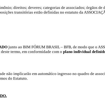
mônio; direitos; deveres; categorias de associados; órgãos de d
isposições transitórias estão definidas no estatuto da ASSOCIA
IADO
junto ao BIM FÓRUM BRASIL – BFB, de modo que o ASSOC
te deste termo, em conformidade com o
plano individual definid
de não implicarão em automático ingresso no quadro de asso
rmos do Estatuto.
ADO.