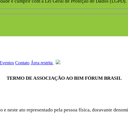
ade e cumprir com a Lei Geral de Proteção de Dados (LGPD).
Eventos
Contato
Área restrita
TERMO DE ASSOCIAÇÃO AO BIM FÓRUM BRASIL
co e neste ato representado pela pessoa física, doravante de