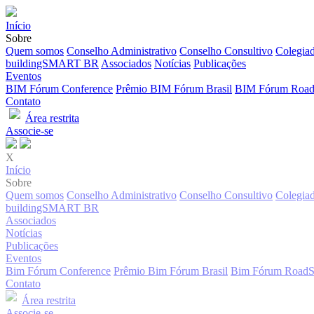
Início
Sobre
Quem somos
Conselho Administrativo
Conselho Consultivo
Colegia
buildingSMART BR
Associados
Notícias
Publicações
Eventos
BIM Fórum Conference
Prêmio BIM Fórum Brasil
BIM Fórum Road
Contato
Área restrita
Associe-se
X
Início
Sobre
Quem somos
Conselho Administrativo
Conselho Consultivo
Colegia
buildingSMART BR
Associados
Notícias
Publicações
Eventos
Bim Fórum Conference
Prêmio Bim Fórum Brasil
Bim Fórum RoadS
Contato
Área restrita
Associe-se