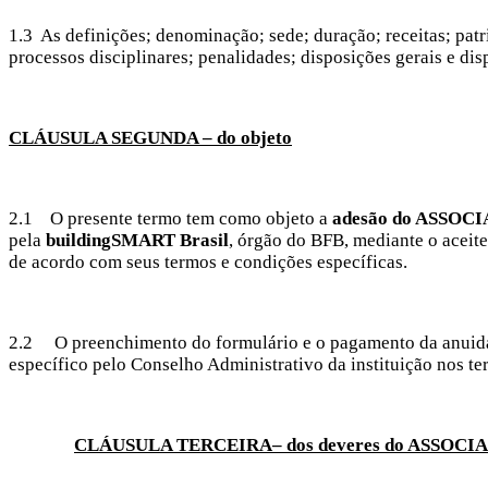
1.3 As definições; denominação; sede; duração; receitas; patri
processos disciplinares; penalidades; disposições gerais e d
CLÁUSULA SEGUNDA – do objeto
2.1 O presente termo tem como objeto a
adesão do ASSOC
pela
buildingSMART Brasil
, órgão do BFB, mediante o acei
de acordo com seus termos e condições específicas.
2.2 O preenchimento do formulário e o pagamento da anuida
específico pelo Conselho Administrativo da instituição nos te
CLÁUSULA TERCEIRA– dos deveres do ASSOCI