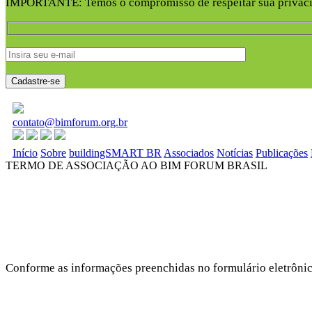
IMPORTANTE: Temos o compromisso de respeitar sua privacid
contato@bimforum.org.br
Início
Sobre
buildingSMART BR
Associados
Notícias
Publicações
TERMO DE ASSOCIAÇÃO AO BIM FORUM BRASIL
Conforme as informações preenchidas no formulário eletrôni