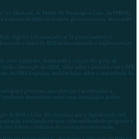
 de Ivo Mainardi, do Metrô-SP, Washington Luke, da FPBIM,
ara a adoção do BIM em projetos governamentais, mostrando
oje, registra 116 associados e 74 patrocinadores e
videnciando o papel do BFB na disseminação e implementação
o entre entidades, destacando a criação dos guias de
vidade e Inovação da ABDI, falou sobre a parceria com o BFB
rmo, da MRS Logística, também falou sobre a importância da
cnologias e processos para planejar e acompanhar a
 O professor demonstrou como essas tecnologias podem
ão de BIM + Lean. Ele enfatizou que a digitalização está
unicação, resultando em uma visão unificada do progresso e
e para liderar a indústria da construção reinventada.
o BIM em Infraestrutura”, abordando a aplicação do BIM em