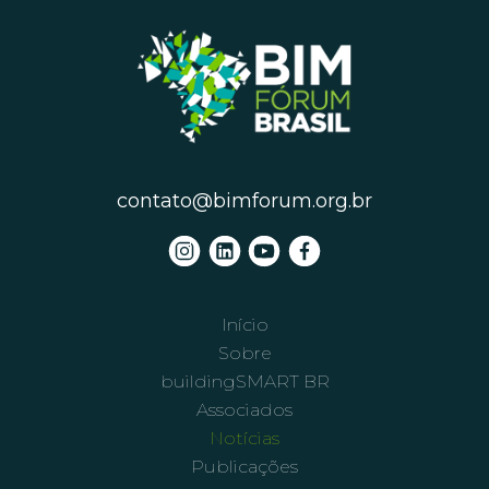
contato@bimforum.org.br
Início
Sobre
buildingSMART BR
Associados
Notícias
Publicações