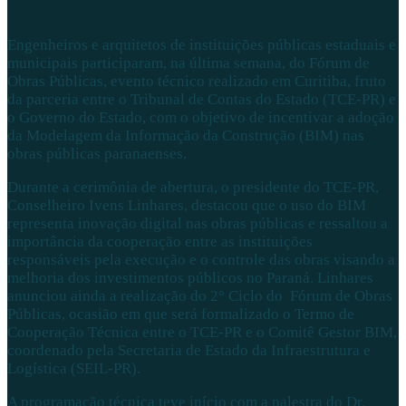
Engenheiros e arquitetos de instituições públicas estaduais e
municipais participaram, na última semana, do Fórum de
Obras Públicas, evento técnico realizado em Curitiba, fruto
da parceria entre o Tribunal de Contas do Estado (TCE-PR) e
o Governo do Estado, com o objetivo de incentivar a adoção
da Modelagem da Informação da Construção (BIM) nas
obras públicas paranaenses.
Durante a cerimônia de abertura, o presidente do TCE-PR,
Conselheiro Ivens Linhares, destacou que o uso do BIM
representa inovação digital nas obras públicas e ressaltou a
importância da cooperação entre as instituições
responsáveis pela execução e o controle das obras visando a
melhoria dos investimentos públicos no Paraná. Linhares
anunciou ainda a realização do 2° Ciclo do Fórum de Obras
Públicas, ocasião em que será formalizado o Termo de
Cooperação Técnica entre o TCE-PR e o Comitê Gestor BIM,
coordenado pela Secretaria de Estado da Infraestrutura e
Logística (SEIL-PR).
A programação técnica teve início com a palestra do Dr.