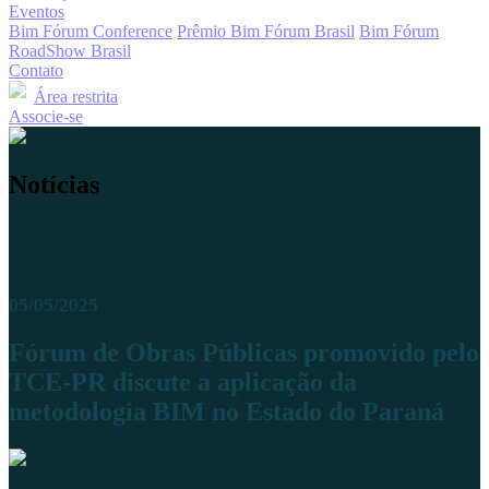
Eventos
Bim Fórum Conference
Prêmio Bim Fórum Brasil
Bim Fórum
RoadShow Brasil
Contato
Área restrita
Associe-se
Notícias
05/05/2025
Fórum de Obras Públicas promovido pelo
TCE-PR discute a aplicação da
metodologia BIM no Estado do Paraná