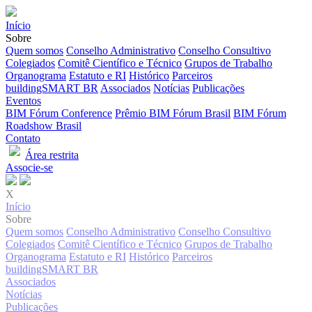
Início
Sobre
Quem somos
Conselho Administrativo
Conselho Consultivo
Colegiados
Comitê Científico e Técnico
Grupos de Trabalho
Organograma
Estatuto e RI
Histórico
Parceiros
buildingSMART BR
Associados
Notícias
Publicações
Eventos
BIM Fórum Conference
Prêmio BIM Fórum Brasil
BIM Fórum
Roadshow Brasil
Contato
Área restrita
Associe-se
X
Início
Sobre
Quem somos
Conselho Administrativo
Conselho Consultivo
Colegiados
Comitê Científico e Técnico
Grupos de Trabalho
Organograma
Estatuto e RI
Histórico
Parceiros
buildingSMART BR
Associados
Notícias
Publicações