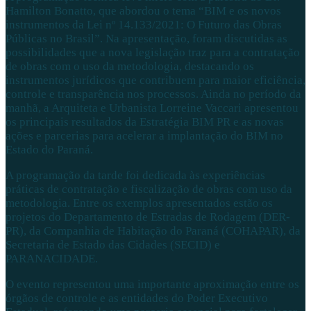
Hamilton Bonatto, que abordou o tema “BIM e os novos
instrumentos da Lei nº 14.133/2021: O Futuro das Obras
Públicas no Brasil”. Na apresentação, foram discutidas as
possibilidades que a nova legislação traz para a contratação
de obras com o uso da metodologia, destacando os
instrumentos jurídicos que contribuem para maior eficiência,
controle e transparência nos processos. Ainda no período da
manhã, a Arquiteta e Urbanista Lorreine Vaccari apresentou
os principais resultados da Estratégia BIM PR e as novas
ações e parcerias para acelerar a implantação do BIM no
Estado do Paraná.
A programação da tarde foi dedicada às experiências
práticas de contratação e fiscalização de obras com uso da
metodologia. Entre os exemplos apresentados estão os
projetos do Departamento de Estradas de Rodagem (DER-
PR), da Companhia de Habitação do Paraná (COHAPAR), da
Secretaria de Estado das Cidades (SECID) e
PARANACIDADE.
O evento representou uma importante aproximação entre os
órgãos de controle e as entidades do Poder Executivo