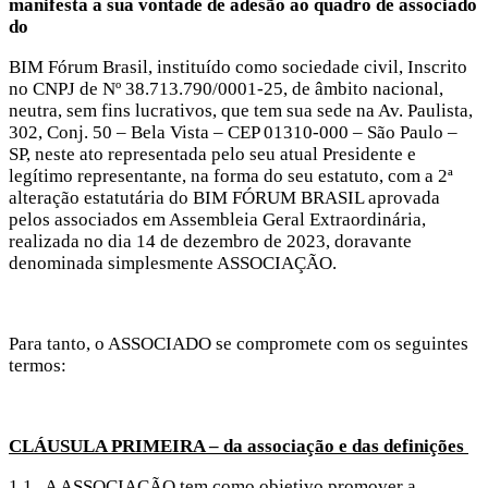
manifesta a sua vontade de adesão ao quadro de associado
do
BIM Fórum Brasil, instituído como sociedade civil, Inscrito
no CNPJ de Nº 38.713.790/0001-25, de âmbito nacional,
neutra, sem fins lucrativos, que tem sua sede na Av. Paulista,
302, Conj. 50 – Bela Vista – CEP 01310-000 – São Paulo –
SP, neste ato representada pelo seu atual Presidente e
legítimo representante, na forma do seu estatuto, com a 2ª
alteração estatutária do BIM FÓRUM BRASIL aprovada
pelos associados em Assembleia Geral Extraordinária,
realizada no dia 14 de dezembro de 2023, doravante
denominada simplesmente ASSOCIAÇÃO.
Para tanto, o ASSOCIADO se compromete com os seguintes
termos:
CLÁUSULA PRIMEIRA – da associação e das definições
1.1 A ASSOCIAÇÃO tem como objetivo promover a