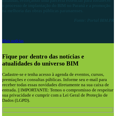
Estadual, reforçando uma parceria essencial para fortalecer
o processo de implantação do BIM no Paraná e a promoção
na melhoria das obras públicas paranaenses.
Fonte: Portal BIM.PR
Mais notícias
Fique por dentro das notícias e
atualidades do universo BIM
Cadastre-se e tenha acesso à agenda de eventos, cursos,
premiações e consultas públicas. Informe seu e-mail para
receber todas essas novidades diretamente na sua caixa de
entrada. || IMPORTANTE: Temos o compromisso de respeitar
sua privacidade e cumprir com a Lei Geral de Proteção de
Dados (LGPD).