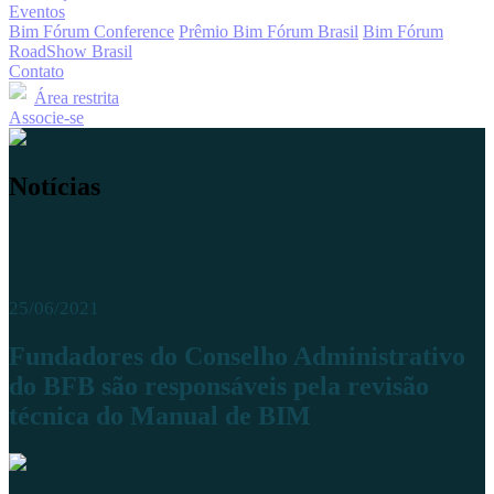
Eventos
Bim Fórum Conference
Prêmio Bim Fórum Brasil
Bim Fórum
RoadShow Brasil
Contato
Área restrita
Associe-se
Notícias
25/06/2021
Fundadores do Conselho Administrativo
do BFB são responsáveis pela revisão
técnica do Manual de BIM