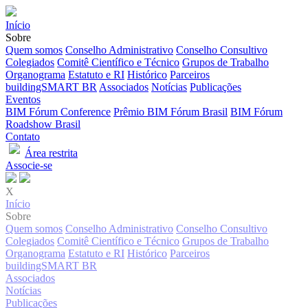
Início
Sobre
Quem somos
Conselho Administrativo
Conselho Consultivo
Colegiados
Comitê Científico e Técnico
Grupos de Trabalho
Organograma
Estatuto e RI
Histórico
Parceiros
buildingSMART BR
Associados
Notícias
Publicações
Eventos
BIM Fórum Conference
Prêmio BIM Fórum Brasil
BIM Fórum
Roadshow Brasil
Contato
Área restrita
Associe-se
X
Início
Sobre
Quem somos
Conselho Administrativo
Conselho Consultivo
Colegiados
Comitê Científico e Técnico
Grupos de Trabalho
Organograma
Estatuto e RI
Histórico
Parceiros
buildingSMART BR
Associados
Notícias
Publicações