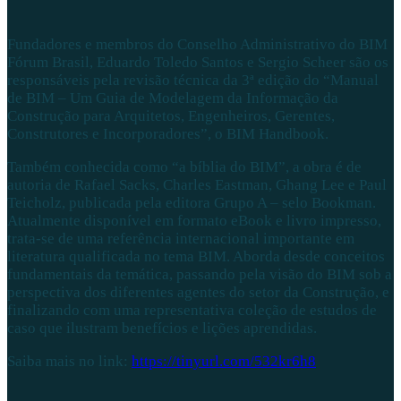
Fundadores e membros do Conselho Administrativo do BIM
Fórum Brasil, Eduardo Toledo Santos e Sergio Scheer são os
responsáveis pela revisão técnica da 3ª edição do “Manual
de BIM – Um Guia de Modelagem da Informação da
Construção para Arquitetos, Engenheiros, Gerentes,
Construtores e Incorporadores”, o BIM Handbook.
Também conhecida como “a bíblia do BIM”, a obra é de
autoria de Rafael Sacks, Charles Eastman, Ghang Lee e Paul
Teicholz, publicada pela editora Grupo A – selo Bookman.
Atualmente disponível em formato eBook e livro impresso,
trata-se de uma referência internacional importante em
literatura qualificada no tema BIM. Aborda desde conceitos
fundamentais da temática, passando pela visão do BIM sob a
perspectiva dos diferentes agentes do setor da Construção, e
finalizando com uma representativa coleção de estudos de
caso que ilustram benefícios e lições aprendidas.
Saiba mais no link:
https://tinyurl.com/532kr6h8