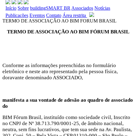
Início
Sobre
buildingSMART BR
Associados
Notícias
Publicações
Eventos
Contato
Área restrita
TERMO DE ASSOCIAÇÃO AO BIM FORUM BRASIL
TERMO DE ASSOCIAÇÃO AO BIM FÓRUM BRASIL
Conforme as informações preenchidas no formulário
eletrônico e neste ato representado pela pessoa física,
doravante denominado ASSOCIADO,
manifesta a sua vontade de adesão ao quadro de associado
do
BIM Fórum Brasil, instituído como sociedade civil, Inscrito
no CNPJ de Nº 38.713.790/0001-25, de âmbito nacional,
neutra, sem fins lucrativos, que tem sua sede na Av. Paulista,
302, Conj. 50 – Bela Vista – CEP 01310-000 – São Paulo –