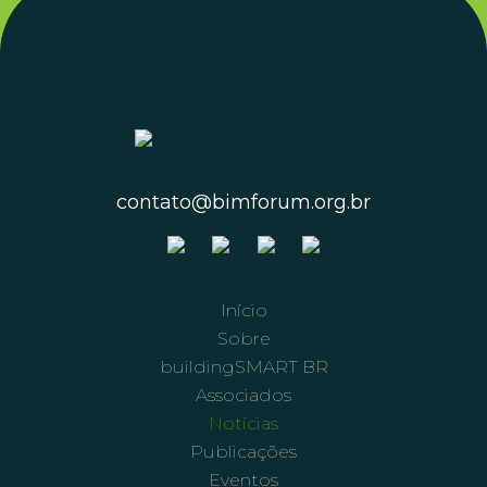
contato@bimforum.org.br
Início
Sobre
buildingSMART BR
Associados
Notícias
Publicações
Eventos