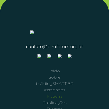
contato@bimforum.org.br
Início
Sobre
buildingSMART BR
Associados
Notícias
Publicações
Eventos