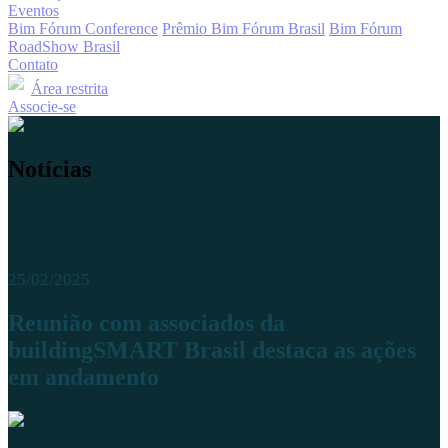
Eventos
Bim Fórum Conference
Prêmio Bim Fórum Brasil
Bim Fórum
RoadShow Brasil
Contato
Área restrita
Associe-se
Notícias
25/02/2025
Reunião com associados da
buildingSMART Brasil destaca as ações
em andamento