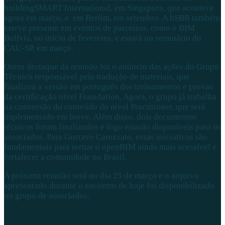
buildingSMART International, em Singapura, que acontece
agora em março, e em Berlim, em setembro. A bSBR também
esteve presente em eventos de parceiros, como o BIM
Bolívia, no início de fevereiro, e estará no seminário do
CAU-SP, em março.
Outro destaque da reunião foi o anúncio das ações do Grupo
Técnico responsável pela tradução de materiais, que
finalizou a versão em português dos treinamentos e provas
da certificação nível Foundation. Agora, o grupo já trabalha
na conversão do conteúdo do nível Practitioner, que será
implementado em breve. Além disso, dois documentos
técnicos foram finalizados e logo estarão disponíveis para os
associados. Para Gustavo Carezzato, essas iniciativas são
fundamentais para tornar o openBIM ainda mais acessível e
fortalecer a comunidade no Brasil.
A próxima reunião será no dia 25 de março e o arquivo
apresentado durante o encontro de hoje foi disponibilizado
no grupo de associados.