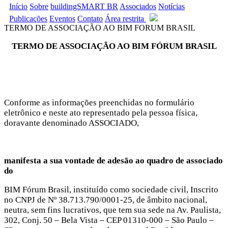
Início
Sobre
buildingSMART BR
Associados
Notícias
Publicações
Eventos
Contato
Área restrita
TERMO DE ASSOCIAÇÃO AO BIM FORUM BRASIL
TERMO DE ASSOCIAÇÃO AO BIM FÓRUM BRASIL
Conforme as informações preenchidas no formulário
eletrônico e neste ato representado pela pessoa física,
doravante denominado ASSOCIADO,
manifesta a sua vontade de adesão ao quadro de associado
do
BIM Fórum Brasil, instituído como sociedade civil, Inscrito
no CNPJ de Nº 38.713.790/0001-25, de âmbito nacional,
neutra, sem fins lucrativos, que tem sua sede na Av. Paulista,
302, Conj. 50 – Bela Vista – CEP 01310-000 – São Paulo –