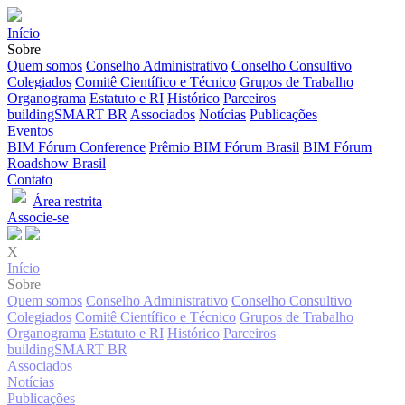
Início
Sobre
Quem somos
Conselho Administrativo
Conselho Consultivo
Colegiados
Comitê Científico e Técnico
Grupos de Trabalho
Organograma
Estatuto e RI
Histórico
Parceiros
buildingSMART BR
Associados
Notícias
Publicações
Eventos
BIM Fórum Conference
Prêmio BIM Fórum Brasil
BIM Fórum
Roadshow Brasil
Contato
Área restrita
Associe-se
X
Início
Sobre
Quem somos
Conselho Administrativo
Conselho Consultivo
Colegiados
Comitê Científico e Técnico
Grupos de Trabalho
Organograma
Estatuto e RI
Histórico
Parceiros
buildingSMART BR
Associados
Notícias
Publicações