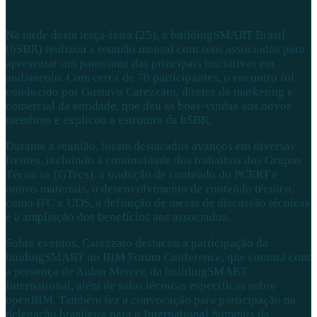
Na tarde desta terça-feira (25), a buildingSMART Brasil
(bSBR) realizou a reunião mensal com seus associados para
apresentar um panorama das principais iniciativas em
andamento. Com cerca de 70 participantes, o encontro foi
conduzido por Gustavo Carezzato, diretor de marketing e
comercial da entidade, que deu as boas-vindas aos novos
membros e explicou a estrutura da bSBR.
Durante a reunião, foram destacados avanços em diversas
frentes, incluindo a continuidade dos trabalhos dos Grupos
Técnicos (GTecs), a tradução de conteúdo do PCERT e
outros materiais, o desenvolvimento de conteúdo técnico,
como IFC x UDS, a definição de mesas de discussão técnicas
e a ampliação dos benefícios aos associados.
Sobre eventos, Carezzato destacou a participação da
buidingSMART no BIM Forum Conference, que contará com
a presença de Aidan Mercer, da buildingSMART
International, além de salas técnicas específicas sobre
openBIM. Também fez a convocação para participação na
delegação brasileira para o International Summits da