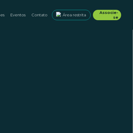
Associe-
ões
Eventos
Contato
Área restrita
se