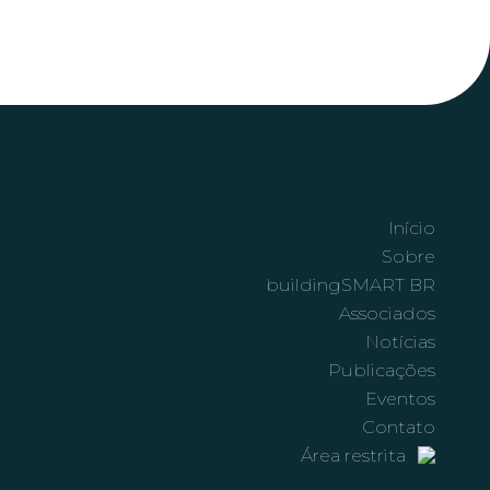
Início
Sobre
buildingSMART BR
Associados
Notícias
Publicações
Eventos
Contato
Área restrita