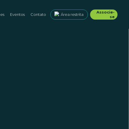
Associe-
ões
Eventos
Contato
Área restrita
se